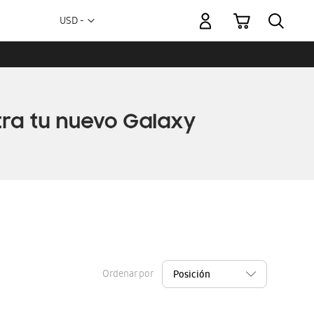
Mi carrito
Moneda
USD -
dólar
estadounidense
Ordenar por