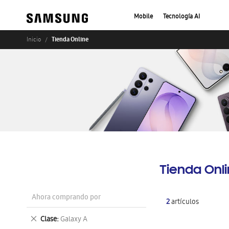
Mobile
Tecnología AI
Tienda Online
Inicio
Tienda Onl
Ahora comprando por
2
artículos
Eliminar
Clase
Galaxy A