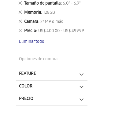
este
Eliminar
Tamaño de pantalla
6.0" - 6.9"
artículo
este
Eliminar
Memoria
128GB
artículo
este
Eliminar
Camara
24MP o más
artículo
este
Eliminar
Precio
US$ 400.00 - US$ 499.99
artículo
este
Eliminar todo
artículo
Opciones de compra
FEATURE
COLOR
PRECIO