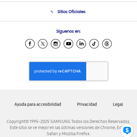
Seguimiento de tu pedido
Soporte telefónico
Sitios Oficiales
Condiciones de Compra
Soporte vía eMail
Preguntas Frecuentes
Samsung Costa Rica
Síguenos en:
Samsung Ecuador
Samsung El Salvador
Samsung Guatemala
Samsung Honduras
Samsung Nicaragua
Samsung Panamá
Samsung República Dominicana
Samsung Venezuela
Ayuda para accesibilidad
Privacidad
Legal
Copyright© 1995-2025 SAMSUNG Todos los Derechos Reservados.
Este sitio se ve mejor en las últimas versiones de Chrome, Edge,
Safari y Mozilla Firefox.