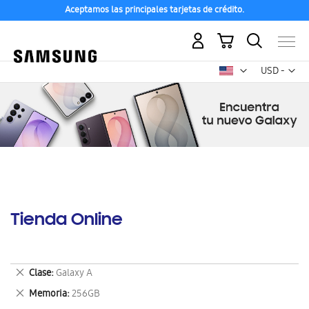
Aceptamos las principales tarjetas de crédito.
Mi carrito
Mon
USD -
dólar
estadounid
Tienda Online
Eliminar
Clase
Galaxy A
este
Eliminar
Memoria
256GB
artículo
este