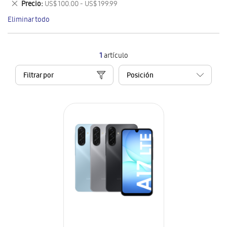
Eliminar
Precio
US$ 100.00 - US$ 199.99
artículo
este
Eliminar todo
artículo
1
artículo
Filtrar por