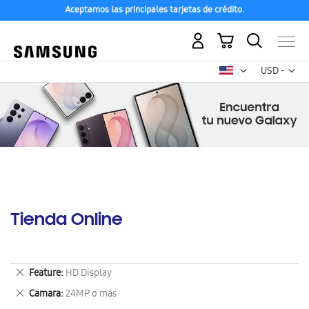
Aceptamos las principales tarjetas de crédito.
Mi carrito
Mon
USD -
dólar
estadounid
Tienda Online
Eliminar
Feature
HD Display
este
Eliminar
Camara
24MP o más
artículo
este