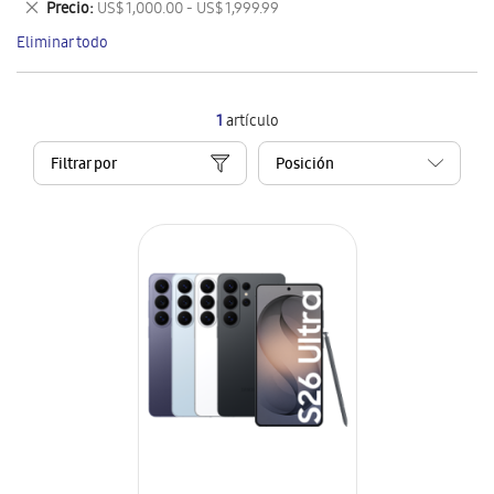
Eliminar
Precio
US$ 1,000.00 - US$ 1,999.99
artículo
este
Eliminar todo
artículo
1
artículo
Filtrar por