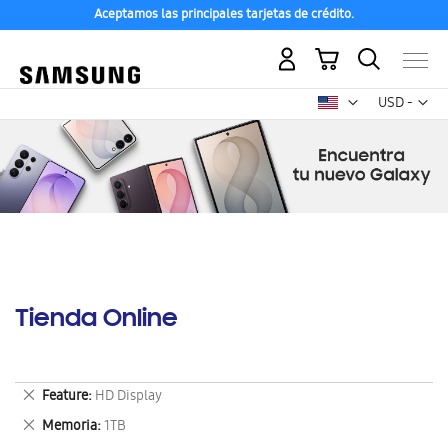
Aceptamos las principales tarjetas de crédito.
Mi carrito
Mon
USD -
dólar
estadounid
Tienda Online
Eliminar
Feature
HD Display
este
Eliminar
Memoria
1TB
artículo
este