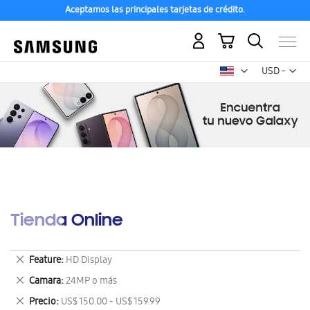
Aceptamos las principales tarjetas de crédito.
Mi carrito
Mon
USD -
dólar
estadounid
Tienda Online
Eliminar
Feature
HD Display
este
Eliminar
Camara
24MP o más
artículo
este
Eliminar
Precio
US$ 150.00 - US$ 159.99
artículo