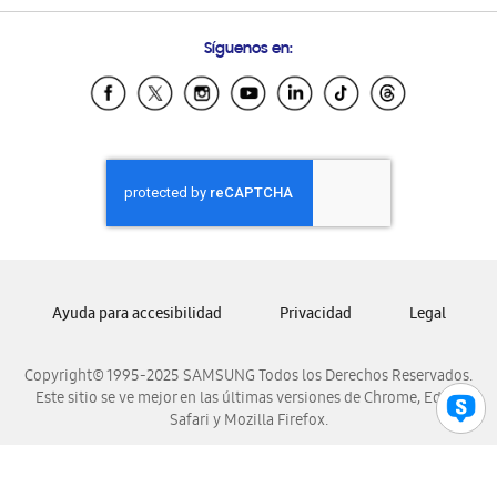
Preguntas Frecuentes
Samsung Costa Rica
Síguenos en:
Samsung Ecuador
Samsung El Salvador
Samsung Guatemala
Samsung Honduras
Samsung Nicaragua
Samsung Panamá
Samsung República Dominicana
Samsung Venezuela
Ayuda para accesibilidad
Privacidad
Legal
Copyright© 1995-2025 SAMSUNG Todos los Derechos Reservados.
Este sitio se ve mejor en las últimas versiones de Chrome, Edge,
Safari y Mozilla Firefox.