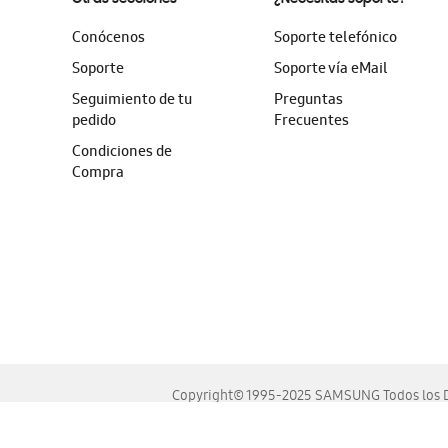
Conócenos
Soporte telefónico
Soporte
Soporte vía eMail
Seguimiento de tu
Preguntas
pedido
Frecuentes
Condiciones de
Compra
Copyright© 1995-2025 SAMSUNG Todos los D
Este sitio se ve mejor en las últimas versiones de Chrome