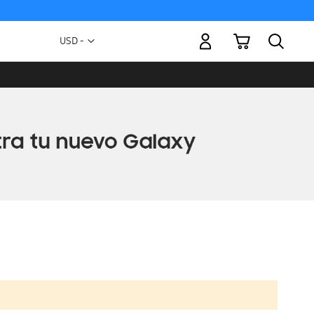
Mi carrito
Moneda
USD -
dólar
estadounidense