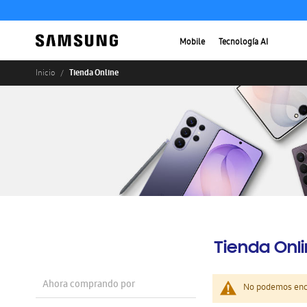
Mobile
Tecnología AI
Tienda Online
Inicio
Tienda Onl
Ahora comprando por
No podemos enco