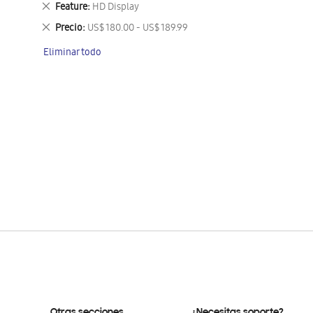
Eliminar
Feature
HD Display
este
Eliminar
Precio
US$ 180.00 - US$ 189.99
artículo
este
Eliminar todo
artículo
Otras secciones
¿Necesitas soporte?