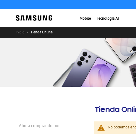
Mobile
Tecnología AI
Tienda Online
Inicio
Tienda Onl
Ahora comprando por
No podemos enco