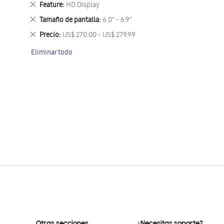
Eliminar
Feature
HD Display
este
Eliminar
Tamaño de pantalla
6.0" - 6.9"
artículo
este
Eliminar
Precio
US$ 270.00 - US$ 279.99
artículo
este
Eliminar todo
artículo
Otras secciones
¿Necesitas soporte?