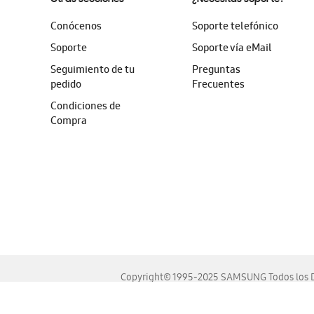
Conócenos
Soporte telefónico
Soporte
Soporte vía eMail
Seguimiento de tu
Preguntas
pedido
Frecuentes
Condiciones de
Compra
Copyright© 1995-2025 SAMSUNG Todos los D
Este sitio se ve mejor en las últimas versiones de Chrome