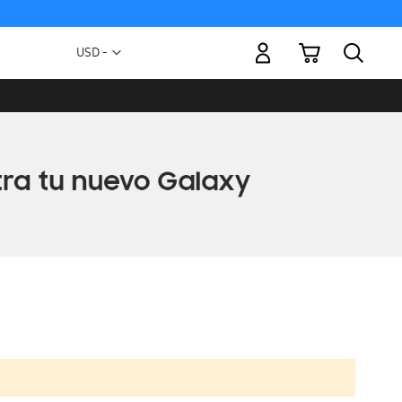
Mi carrito
Moneda
USD -
dólar
estadounidense