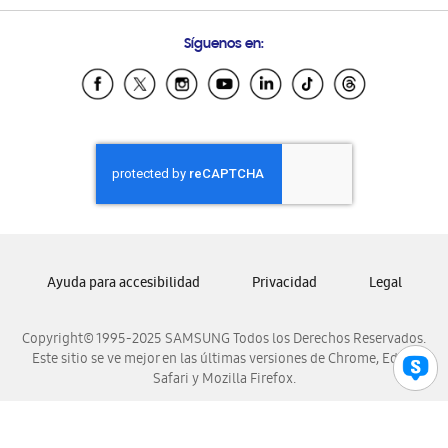
Preguntas Frecuentes
Samsung Costa Rica
Síguenos en:
Samsung Ecuador
Samsung El Salvador
Samsung Guatemala
Samsung Honduras
Samsung Nicaragua
Samsung Panamá
Samsung República Dominicana
Samsung Venezuela
Ayuda para accesibilidad
Privacidad
Legal
Copyright© 1995-2025 SAMSUNG Todos los Derechos Reservados.
Este sitio se ve mejor en las últimas versiones de Chrome, Edge,
Safari y Mozilla Firefox.