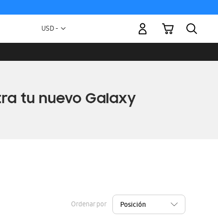
Mi carrito
Moneda
USD -
dólar
estadounidense
Ordenar por