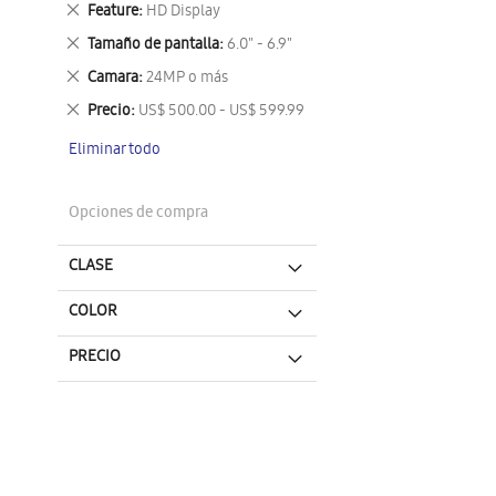
Eliminar
Feature
HD Display
este
Eliminar
Tamaño de pantalla
6.0" - 6.9"
artículo
este
Eliminar
Camara
24MP o más
artículo
este
Eliminar
Precio
US$ 500.00 - US$ 599.99
artículo
este
Eliminar todo
artículo
Opciones de compra
CLASE
COLOR
PRECIO