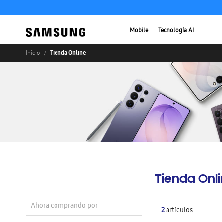
Mobile
Tecnología AI
Tienda Online
Inicio
Tienda Onl
Ahora comprando por
2
artículos