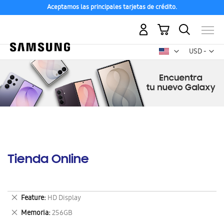
Aceptamos las principales tarjetas de crédito.
Mi carrito
Mon
USD -
dólar
estadounid
Tienda Online
Eliminar
Feature
HD Display
este
Eliminar
Memoria
256GB
artículo
este