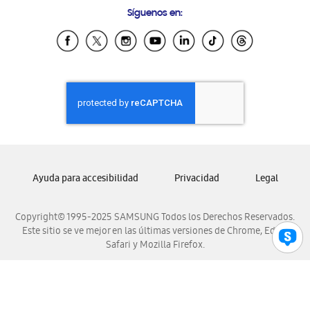
Samsung Costa Rica
Síguenos en:
Samsung Ecuador
Samsung El Salvador
Samsung Guatemala
Samsung Honduras
Samsung Nicaragua
Samsung Panamá
Samsung República Dominicana
Samsung Venezuela
Ayuda para accesibilidad
Privacidad
Legal
Copyright© 1995-2025 SAMSUNG Todos los Derechos Reservados.
Este sitio se ve mejor en las últimas versiones de Chrome, Edge,
Safari y Mozilla Firefox.