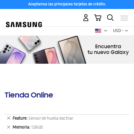
Aceptamos las principales tarjetas de crédito.
Mi carrito
Mon
USD -
dólar
estadounid
Tienda Online
Eliminar
Feature
Sensor de huella dactilar
este
Eliminar
Memoria
128GB
artículo
este