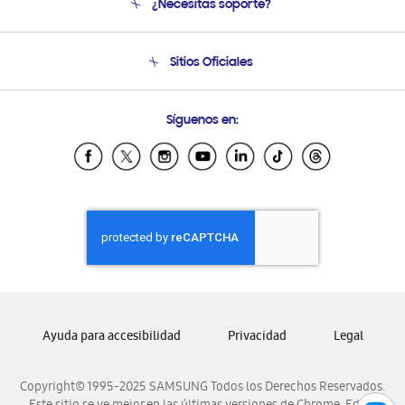
¿Necesitas soporte?
Soporte
Seguimiento de tu pedido
Soporte telefónico
Sitios Oficiales
Condiciones de Compra
Soporte vía eMail
Preguntas Frecuentes
Samsung Costa Rica
Síguenos en:
Samsung Ecuador
Samsung El Salvador
Samsung Guatemala
Samsung Honduras
Samsung Nicaragua
Samsung Panamá
Samsung República Dominicana
Samsung Venezuela
Ayuda para accesibilidad
Privacidad
Legal
Copyright© 1995-2025 SAMSUNG Todos los Derechos Reservados.