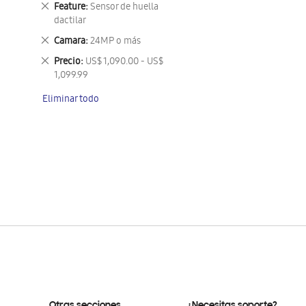
Eliminar
Feature
Sensor de huella
este
dactilar
artículo
Eliminar
Camara
24MP o más
este
Eliminar
Precio
US$ 1,090.00 - US$
artículo
este
1,099.99
artículo
Eliminar todo
Otras secciones
¿Necesitas soporte?