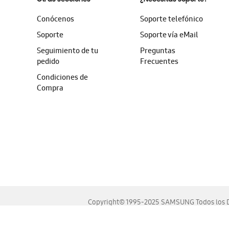
Conócenos
Soporte telefónico
Soporte
Soporte vía eMail
Seguimiento de tu
Preguntas
pedido
Frecuentes
Condiciones de
Compra
Copyright© 1995-2025 SAMSUNG Todos los D
Este sitio se ve mejor en las últimas versiones de Chrome