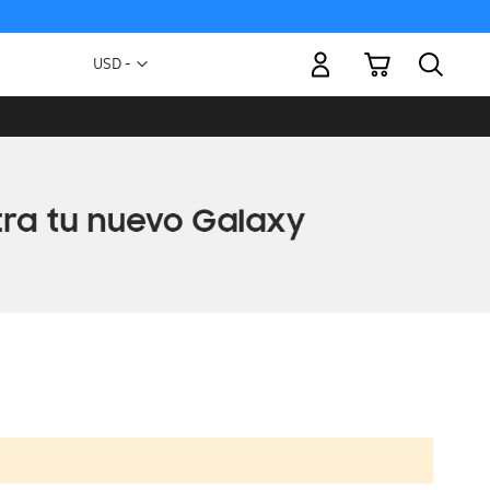
Mi carrito
Moneda
USD -
dólar
estadounidense