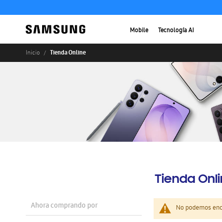
Mobile
Tecnología AI
Tienda Online
Inicio
Tienda Onl
Ahora comprando por
No podemos enco