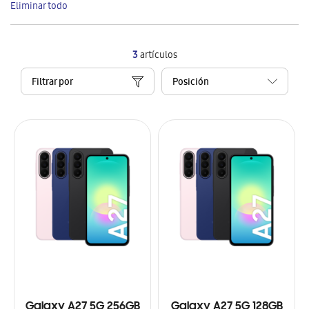
Eliminar todo
artículo
3
artículos
Filtrar por
Galaxy A27 5G 256GB
Galaxy A27 5G 128GB