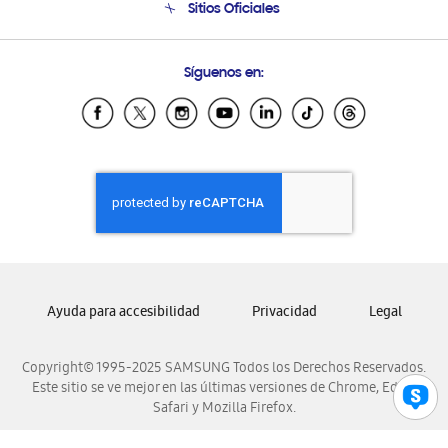
Sitios Oficiales
Condiciones de Compra
Soporte vía eMail
Preguntas Frecuentes
Samsung Costa Rica
Síguenos en:
Samsung Ecuador
Samsung El Salvador
Samsung Guatemala
Samsung Honduras
Samsung Nicaragua
Samsung Panamá
Samsung República Dominicana
Samsung Venezuela
Ayuda para accesibilidad
Privacidad
Legal
Copyright© 1995-2025 SAMSUNG Todos los Derechos Reservados.
Este sitio se ve mejor en las últimas versiones de Chrome, Edge,
Safari y Mozilla Firefox.