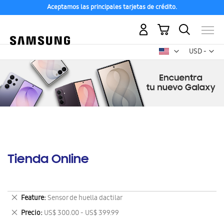
Aceptamos las principales tarjetas de crédito.
Mi carrito
Mon
USD -
dólar
estadounid
Tienda Online
Eliminar
Feature
Sensor de huella dactilar
este
Eliminar
Precio
US$ 300.00 - US$ 399.99
artículo
este