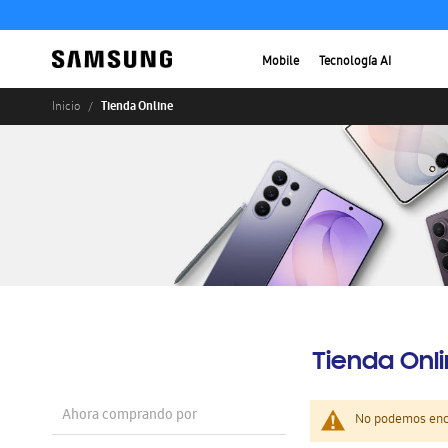
Mobile
Tecnología AI
Tienda Online
Inicio
Tienda Onl
Ahora comprando por
No podemos enco