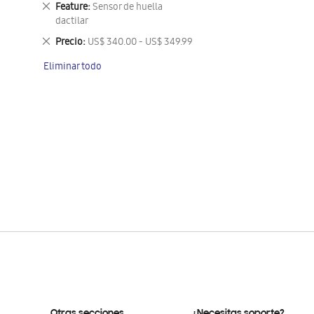
Eliminar
Feature
Sensor de huella
este
dactilar
artículo
Eliminar
Precio
US$ 340.00 - US$ 349.99
este
Eliminar todo
artículo
Otras secciones
¿Necesitas soporte?