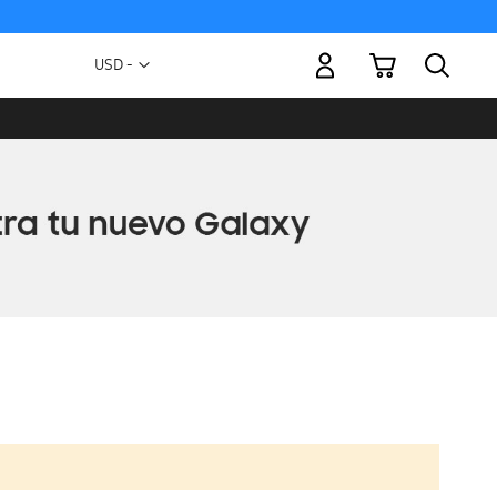
Mi carrito
Moneda
USD -
dólar
estadounidense