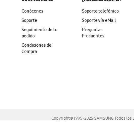
Conócenos
Soporte telefónico
Soporte
Soporte vía eMail
Seguimiento de tu
Preguntas
pedido
Frecuentes
Condiciones de
Compra
Copyright© 1995-2025 SAMSUNG Todos los D
Este sitio se ve mejor en las últimas versiones de Chrome