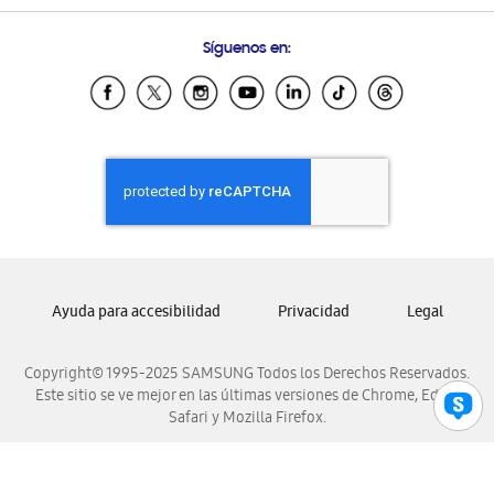
Preguntas Frecuentes
Samsung Costa Rica
Síguenos en:
Samsung Ecuador
Samsung El Salvador
Samsung Guatemala
Samsung Honduras
Samsung Nicaragua
Samsung Panamá
Samsung República Dominicana
Samsung Venezuela
Ayuda para accesibilidad
Privacidad
Legal
Copyright© 1995-2025 SAMSUNG Todos los Derechos Reservados.
Este sitio se ve mejor en las últimas versiones de Chrome, Edge,
Safari y Mozilla Firefox.