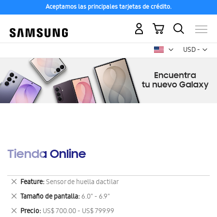
Aceptamos las principales tarjetas de crédito.
Mi carrito
Mon
USD -
dólar
estadounid
Tienda Online
Eliminar
Feature
Sensor de huella dactilar
este
Eliminar
Tamaño de pantalla
6.0" - 6.9"
artículo
este
Eliminar
Precio
US$ 700.00 - US$ 799.99
artículo