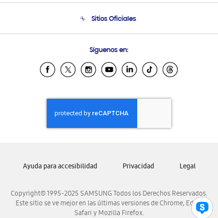
Seguimiento de tu pedido
Soporte telefónico
Sitios Oficiales
Condiciones de Compra
Soporte vía eMail
Preguntas Frecuentes
Samsung Costa Rica
Síguenos en:
Samsung Ecuador
Samsung El Salvador
Samsung Guatemala
Samsung Honduras
Samsung Nicaragua
Samsung Panamá
Samsung República Dominicana
Samsung Venezuela
Ayuda para accesibilidad
Privacidad
Legal
Copyright© 1995-2025 SAMSUNG Todos los Derechos Reservados.
Este sitio se ve mejor en las últimas versiones de Chrome, Edge,
Safari y Mozilla Firefox.