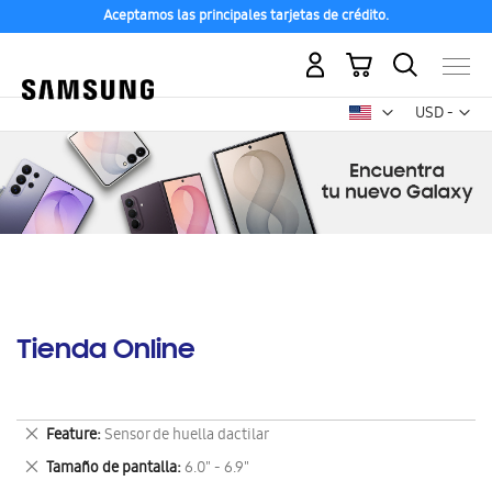
Aceptamos las principales tarjetas de crédito.
Mi carrito
Mon
USD -
dólar
estadounid
Tienda Online
Eliminar
Feature
Sensor de huella dactilar
este
Eliminar
Tamaño de pantalla
6.0" - 6.9"
artículo
este