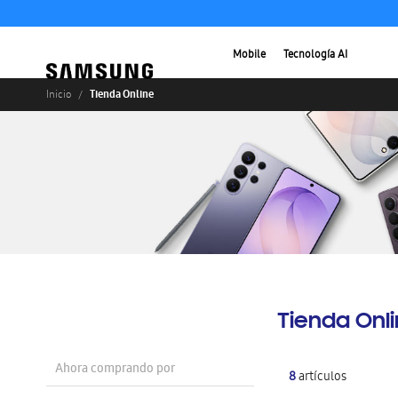
Mobile
Tecnología AI
Tienda Online
Inicio
Tienda Onl
Ahora comprando por
8
artículos