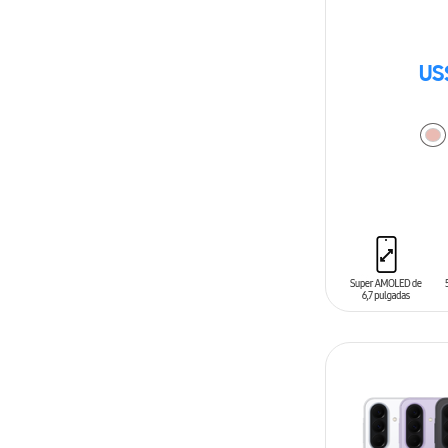
US
AÑADIR AL C