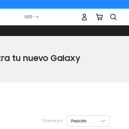
Mi carrito
Moneda
USD -
dólar
estadounidense
Ordenar por