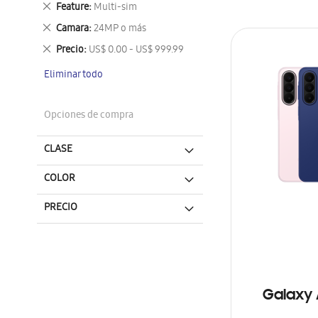
Eliminar
Feature
Multi-sim
este
Eliminar
Camara
24MP o más
artículo
este
Eliminar
Precio
US$ 0.00 - US$ 999.99
artículo
este
Eliminar todo
artículo
Opciones de compra
CLASE
COLOR
PRECIO
Galaxy 