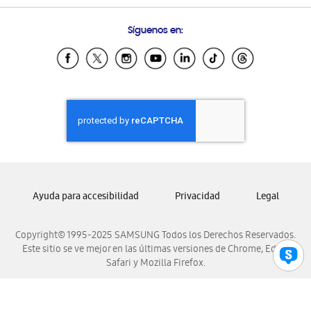
Preguntas Frecuentes
Samsung Costa Rica
Síguenos en:
Samsung Ecuador
Samsung El Salvador
Samsung Guatemala
Samsung Honduras
Samsung Nicaragua
Samsung Panamá
Samsung República Dominicana
Samsung Venezuela
Ayuda para accesibilidad
Privacidad
Legal
Copyright© 1995-2025 SAMSUNG Todos los Derechos Reservados.
Este sitio se ve mejor en las últimas versiones de Chrome, Edge,
Safari y Mozilla Firefox.