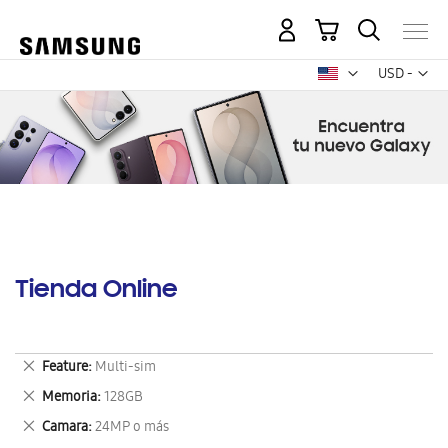
Mi carrito
Mon
USD -
dólar
estadounid
Tienda Online
Eliminar
Feature
Multi-sim
este
Eliminar
Memoria
128GB
artículo
este
Eliminar
Camara
24MP o más
artículo
este