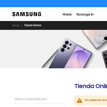
Mobile
Tecnología AI
Tienda Online
Inicio
Tienda Onl
Ahora comprando por
No podemos enco