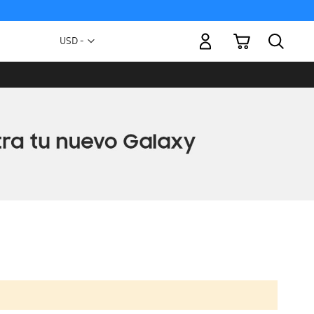
Mi carrito
Moneda
USD -
dólar
estadounidense