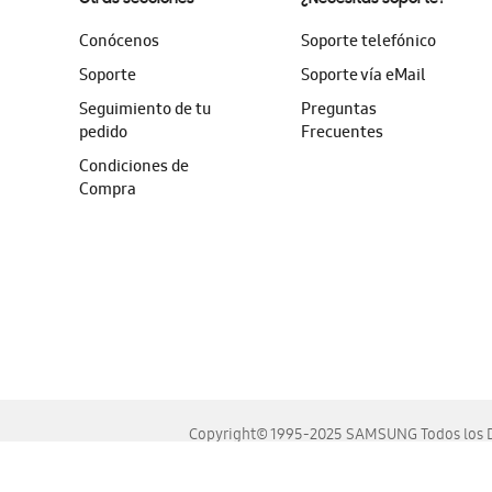
Conócenos
Soporte telefónico
Soporte
Soporte vía eMail
Seguimiento de tu
Preguntas
pedido
Frecuentes
Condiciones de
Compra
Copyright© 1995-2025 SAMSUNG Todos los D
Este sitio se ve mejor en las últimas versiones de Chrome