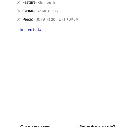
Eliminar
Feature
Bluetooth
este
Eliminar
Camara
24MP o más
artículo
este
Eliminar
Precio
US$ 600.00 - US$ 699.99
artículo
este
Eliminar todo
artículo
Otras secciones
¿Necesitas soporte?