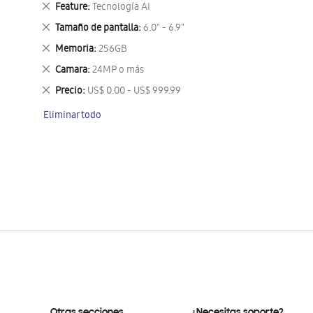
Eliminar
Feature
Tecnología AI
este
Eliminar
Tamaño de pantalla
6.0" - 6.9"
artículo
este
Eliminar
Memoria
256GB
artículo
este
Eliminar
Camara
24MP o más
artículo
este
Eliminar
Precio
US$ 0.00 - US$ 999.99
artículo
este
Eliminar todo
artículo
Otras secciones
¿Necesitas soporte?