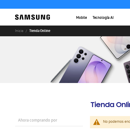
Mobile
Tecnología AI
Tienda Online
Inicio
Tienda Onl
Ahora comprando por
No podemos enco