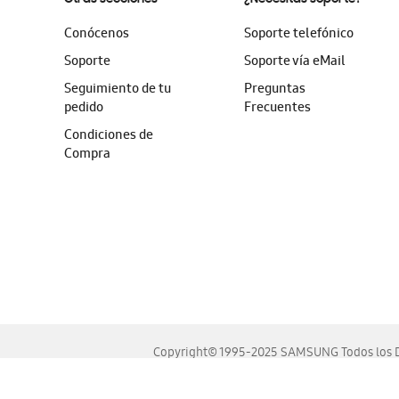
Conócenos
Soporte telefónico
Soporte
Soporte vía eMail
Seguimiento de tu
Preguntas
pedido
Frecuentes
Condiciones de
Compra
Copyright© 1995-2025 SAMSUNG Todos los D
Este sitio se ve mejor en las últimas versiones de Chrome