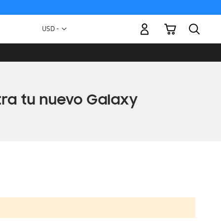
Mi carrito
Moneda
USD -
dólar
estadounidense