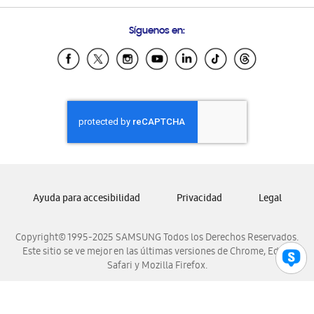
Preguntas Frecuentes
Samsung Costa Rica
Síguenos en:
Samsung Ecuador
Samsung El Salvador
Samsung Guatemala
Samsung Honduras
Samsung Nicaragua
Samsung Panamá
Samsung República Dominicana
Samsung Venezuela
Ayuda para accesibilidad
Privacidad
Legal
Copyright© 1995-2025 SAMSUNG Todos los Derechos Reservados.
Este sitio se ve mejor en las últimas versiones de Chrome, Edge,
Safari y Mozilla Firefox.