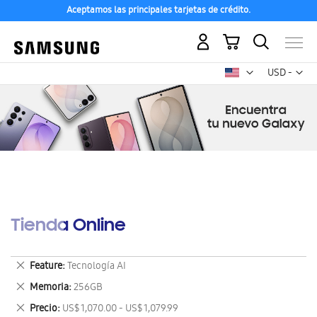
Aceptamos las principales tarjetas de crédito.
Mi carrito
Mon
USD -
dólar
estadounid
Tienda Online
Eliminar
Feature
Tecnología AI
este
Eliminar
Memoria
256GB
artículo
este
Eliminar
Precio
US$ 1,070.00 - US$ 1,079.99
artículo