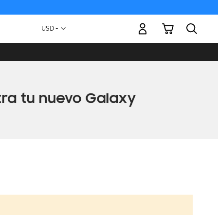
Mi carrito
Moneda
USD -
dólar
estadounidense