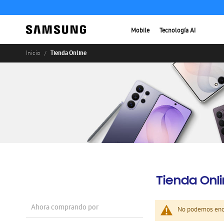
Mobile
Tecnología AI
Tienda Online
Inicio
Tienda Onl
Ahora comprando por
No podemos enco