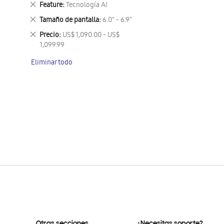
Eliminar
Feature
Tecnología AI
este
Eliminar
Tamaño de pantalla
6.0" - 6.9"
artículo
este
Eliminar
Precio
US$ 1,090.00 - US$
artículo
este
1,099.99
artículo
Eliminar todo
Otras secciones
¿Necesitas soporte?