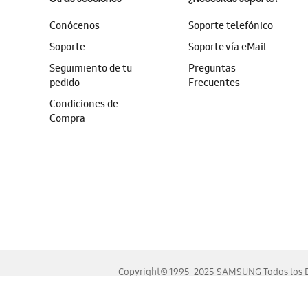
Conócenos
Soporte telefónico
Soporte
Soporte vía eMail
Seguimiento de tu
Preguntas
pedido
Frecuentes
Condiciones de
Compra
Copyright© 1995-2025 SAMSUNG Todos los D
Este sitio se ve mejor en las últimas versiones de Chrome