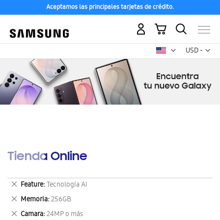
Aceptamos las principales tarjetas de crédito.
Mi carrito
Mon
USD -
dólar
estadounid
Tienda Online
Eliminar
Feature
Tecnología AI
este
Eliminar
Memoria
256GB
artículo
este
Eliminar
Camara
24MP o más
artículo