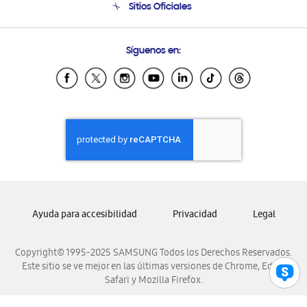
Sitios Oficiales
Condiciones de Compra
Soporte vía eMail
Preguntas Frecuentes
Samsung Costa Rica
Síguenos en:
Samsung Ecuador
Samsung El Salvador
Samsung Guatemala
Samsung Honduras
Samsung Nicaragua
Samsung Panamá
Samsung República Dominicana
Samsung Venezuela
Ayuda para accesibilidad
Privacidad
Legal
Copyright© 1995-2025 SAMSUNG Todos los Derechos Reservados.
Este sitio se ve mejor en las últimas versiones de Chrome, Edge,
Safari y Mozilla Firefox.