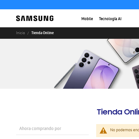
Mobile
Tecnología AI
Tienda Online
Inicio
Tienda Onl
Ahora comprando por
No podemos enco