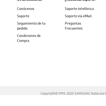
Conócenos
Soporte telefónico
Soporte
Soporte vía eMail
Seguimiento de tu
Preguntas
pedido
Frecuentes
Condiciones de
Compra
Copyright© 1995-2025 SAMSUNG Todos los D
Este sitio se ve mejor en las últimas versiones de Chrome