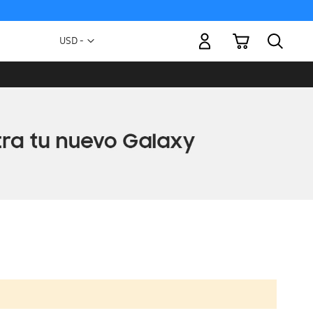
Mi carrito
Moneda
USD -
dólar
estadounidense