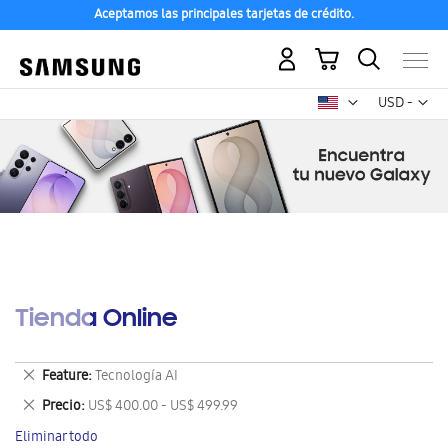
Aceptamos las principales tarjetas de crédito.
Mi carrito
Mon
USD -
dólar
estadounid
Tienda Online
Eliminar
Feature
Tecnología AI
este
Eliminar
Precio
US$ 400.00 - US$ 499.99
artículo
este
Eliminar todo
artículo