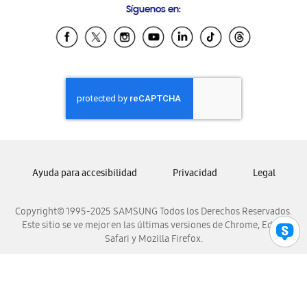
Síguenos en:
Samsung Ecuador
Samsung El Salvador
Samsung Guatemala
Samsung Honduras
Samsung Nicaragua
Samsung Panamá
Samsung República Dominicana
Samsung Venezuela
Ayuda para accesibilidad
Privacidad
Legal
Copyright© 1995-2025 SAMSUNG Todos los Derechos Reservados.
Este sitio se ve mejor en las últimas versiones de Chrome, Edge,
Safari y Mozilla Firefox.