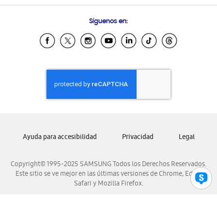
Preguntas Frecuentes
Samsung Costa Rica
Síguenos en:
Samsung Ecuador
Samsung El Salvador
Samsung Guatemala
Samsung Honduras
Samsung Nicaragua
Samsung Panamá
Samsung República Dominicana
Samsung Venezuela
Ayuda para accesibilidad
Privacidad
Legal
Copyright© 1995-2025 SAMSUNG Todos los Derechos Reservados.
Este sitio se ve mejor en las últimas versiones de Chrome, Edge,
Safari y Mozilla Firefox.