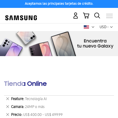
Aceptamos las principales tarjetas de crédito.
Mi carrito
Mon
USD -
dólar
estadounid
Tienda Online
Eliminar
Feature
Tecnología AI
este
Eliminar
Camara
24MP o más
artículo
este
Eliminar
Precio
US$ 400.00 - US$ 499.99
artículo