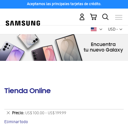
Aceptamos las principales tarjetas de crédito.
Mi carrito
Mon
USD -
dólar
estadounid
Tienda Online
Eliminar
Precio
US$ 100.00 - US$ 199.99
este
Eliminar todo
artículo