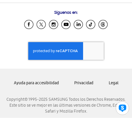
Preguntas Frecuentes
Samsung Costa Rica
Síguenos en:
Samsung Ecuador
Samsung El Salvador
Samsung Guatemala
Samsung Honduras
Samsung Nicaragua
Samsung Panamá
Samsung República Dominicana
Samsung Venezuela
Ayuda para accesibilidad
Privacidad
Legal
Copyright© 1995-2025 SAMSUNG Todos los Derechos Reservados.
Este sitio se ve mejor en las últimas versiones de Chrome, Edge,
Safari y Mozilla Firefox.