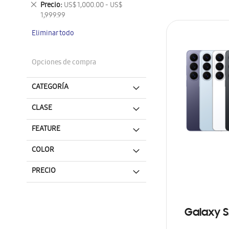
Eliminar
Precio
US$ 1,000.00 - US$
este
1,999.99
artículo
Eliminar todo
Opciones de compra
CATEGORÍA
CLASE
FEATURE
COLOR
PRECIO
Galaxy S