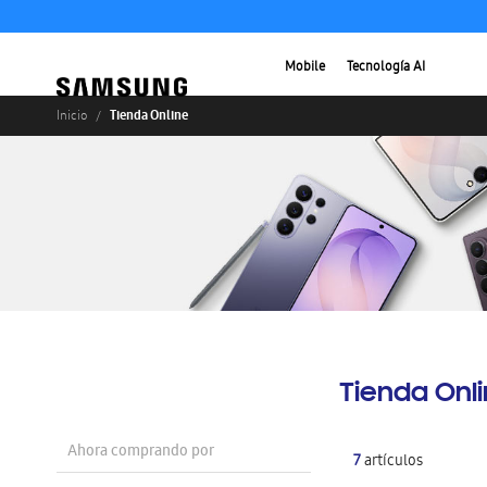
Mobile
Tecnología AI
Tienda Online
Inicio
Tienda Onl
Ahora comprando por
7
artículos