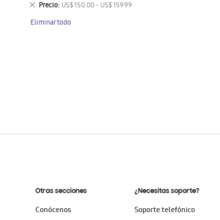
este
Eliminar
Precio
US$ 150.00 - US$ 159.99
artículo
este
Eliminar todo
artículo
Otras secciones
¿Necesitas soporte?
Conócenos
Soporte telefónico