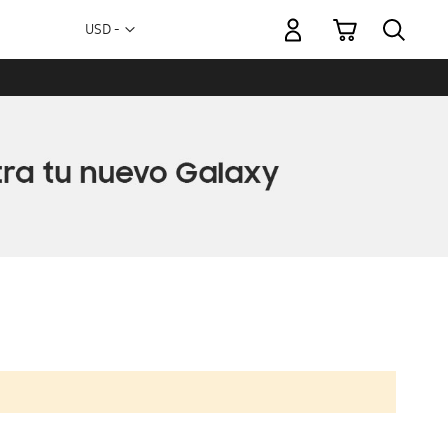
Mi carrito
Moneda
USD -
dólar
estadounidense