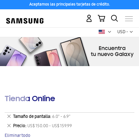
Aceptamos las principales tarjetas de crédito.
Mi carrito
Mon
USD -
dólar
estadounid
Tienda Online
Eliminar
Tamaño de pantalla
6.0" - 6.9"
este
Eliminar
Precio
US$ 150.00 - US$ 159.99
artículo
este
Eliminar todo
artículo