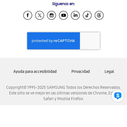
Síguenos en:
Samsung Ecuador
Samsung El Salvador
Samsung Guatemala
Samsung Honduras
Samsung Nicaragua
Samsung Panamá
Samsung República Dominicana
Samsung Venezuela
Ayuda para accesibilidad
Privacidad
Legal
Copyright© 1995-2025 SAMSUNG Todos los Derechos Reservados.
Este sitio se ve mejor en las últimas versiones de Chrome, Edge,
Safari y Mozilla Firefox.