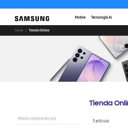
Mobile
Tecnología AI
Tienda Online
Inicio
Tienda Onl
Ahora comprando por
1
artículo