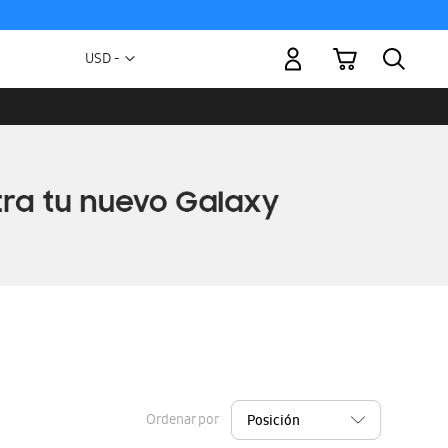
Mi carrito
Moneda
USD -
dólar
estadounidense
Ordenar por