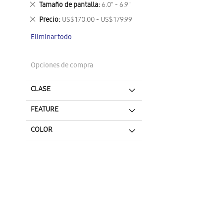
Eliminar
Tamaño de pantalla
6.0" - 6.9"
este
Eliminar
Precio
US$ 170.00 - US$ 179.99
artículo
este
Eliminar todo
artículo
Opciones de compra
CLASE
FEATURE
COLOR