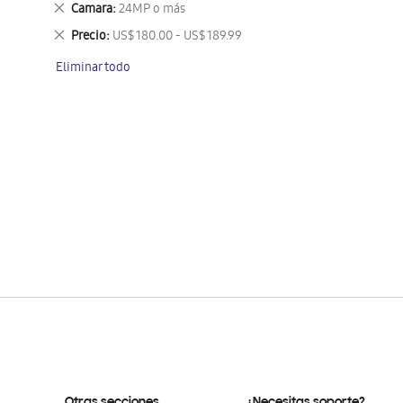
Eliminar
Camara
24MP o más
este
Eliminar
Precio
US$ 180.00 - US$ 189.99
artículo
este
Eliminar todo
artículo
Otras secciones
¿Necesitas soporte?