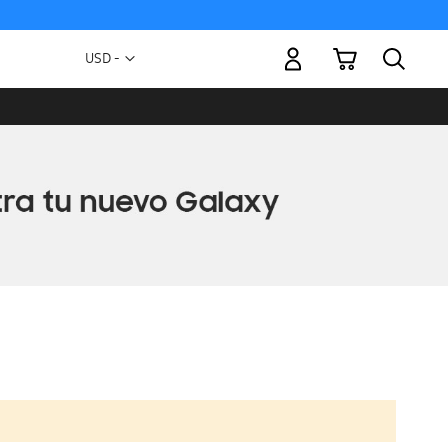
Mi carrito
Moneda
USD -
dólar
estadounidense