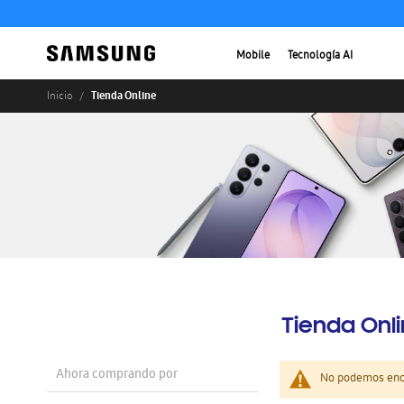
Mobile
Tecnología AI
Tienda Online
Inicio
Tienda Onl
Ahora comprando por
No podemos enco