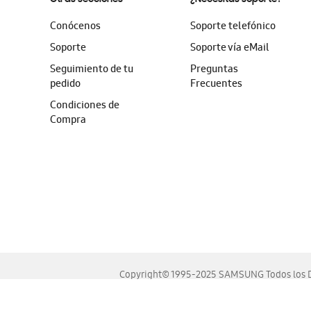
Conócenos
Soporte telefónico
Soporte
Soporte vía eMail
Seguimiento de tu
Preguntas
pedido
Frecuentes
Condiciones de
Compra
Copyright© 1995-2025 SAMSUNG Todos los D
Este sitio se ve mejor en las últimas versiones de Chrome