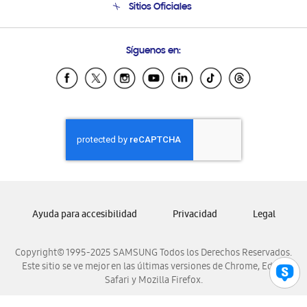
Sitios Oficiales
Condiciones de Compra
Soporte vía eMail
Preguntas Frecuentes
Samsung Costa Rica
Síguenos en:
Samsung Ecuador
Samsung El Salvador
Samsung Guatemala
Samsung Honduras
Samsung Nicaragua
Samsung Panamá
Samsung República Dominicana
Samsung Venezuela
Ayuda para accesibilidad
Privacidad
Legal
Copyright© 1995-2025 SAMSUNG Todos los Derechos Reservados.
Este sitio se ve mejor en las últimas versiones de Chrome, Edge,
Safari y Mozilla Firefox.