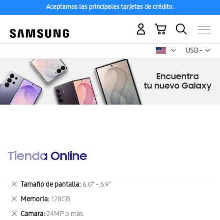
Aceptamos las principales tarjetas de crédito.
Mi carrito
Mon
USD -
dólar
estadounid
Tienda Online
Eliminar
Tamaño de pantalla
6.0" - 6.9"
este
Eliminar
Memoria
128GB
artículo
este
Eliminar
Camara
24MP o más
artículo