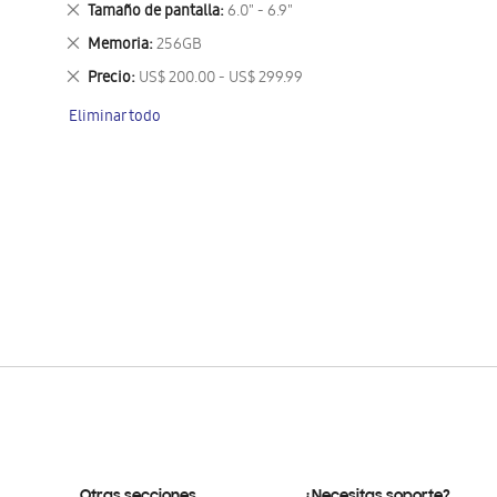
Eliminar
Tamaño de pantalla
6.0" - 6.9"
este
Eliminar
Memoria
256GB
artículo
este
Eliminar
Precio
US$ 200.00 - US$ 299.99
artículo
este
Eliminar todo
artículo
Otras secciones
¿Necesitas soporte?