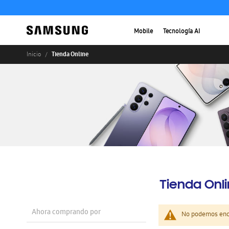
Mobile
Tecnología AI
Tienda Online
Inicio
Tienda Onl
Ahora comprando por
No podemos enco