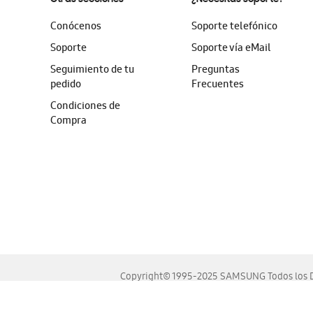
Conócenos
Soporte telefónico
Soporte
Soporte vía eMail
Seguimiento de tu
Preguntas
pedido
Frecuentes
Condiciones de
Compra
Copyright© 1995-2025 SAMSUNG Todos los D
Este sitio se ve mejor en las últimas versiones de Chrome