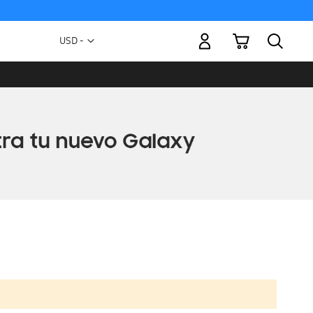
Mi carrito
Moneda
USD -
dólar
estadounidense