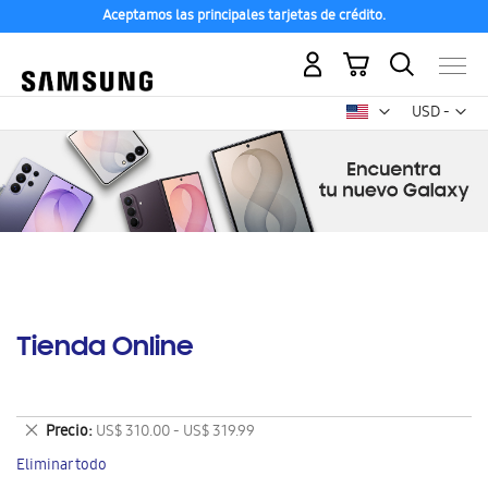
Aceptamos las principales tarjetas de crédito.
Mi carrito
Mon
USD -
dólar
estadounid
Tienda Online
Eliminar
Precio
US$ 310.00 - US$ 319.99
este
Eliminar todo
artículo