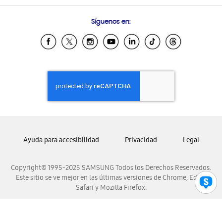
Preguntas Frecuentes
Samsung Costa Rica
Síguenos en:
Samsung Ecuador
Samsung El Salvador
Samsung Guatemala
Samsung Honduras
Samsung Nicaragua
Samsung Panamá
Samsung República Dominicana
Samsung Venezuela
Ayuda para accesibilidad
Privacidad
Legal
Copyright© 1995-2025 SAMSUNG Todos los Derechos Reservados.
Este sitio se ve mejor en las últimas versiones de Chrome, Edge,
Safari y Mozilla Firefox.