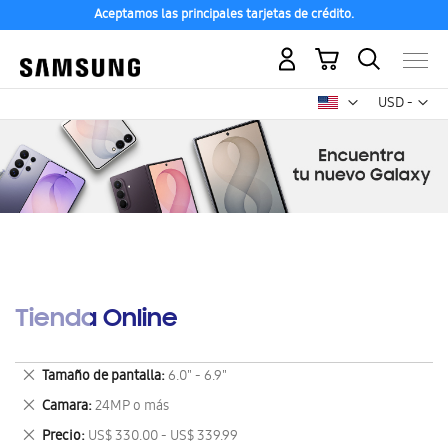
Aceptamos las principales tarjetas de crédito.
Mi carrito
Mon
USD -
dólar
estadounid
Tienda Online
Eliminar
Tamaño de pantalla
6.0" - 6.9"
este
Eliminar
Camara
24MP o más
artículo
este
Eliminar
Precio
US$ 330.00 - US$ 339.99
artículo