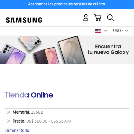
Aceptamos las principales tarjetas de crédito.
Mi carrito
Mon
USD -
dólar
estadounid
Tienda Online
Eliminar
Memoria
256GB
este
Eliminar
Precio
US$ 360.00 - US$ 369.99
artículo
este
Eliminar todo
artículo