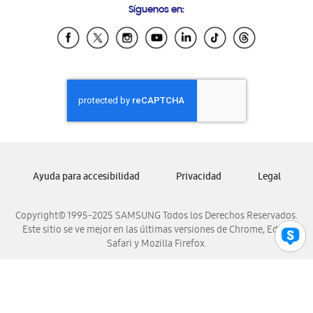
Síguenos en:
Samsung Ecuador
Samsung El Salvador
Samsung Guatemala
Samsung Honduras
Samsung Nicaragua
Samsung Panamá
Samsung República Dominicana
Samsung Venezuela
Ayuda para accesibilidad
Privacidad
Legal
Copyright© 1995-2025 SAMSUNG Todos los Derechos Reservados.
Este sitio se ve mejor en las últimas versiones de Chrome, Edge,
Safari y Mozilla Firefox.