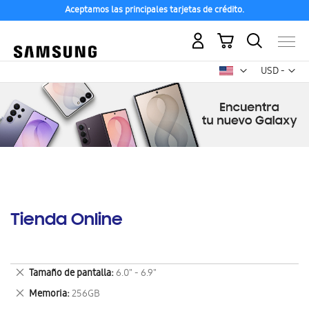
Aceptamos las principales tarjetas de crédito.
Mi carrito
Mon
USD -
dólar
estadounid
Tienda Online
Eliminar
Tamaño de pantalla
6.0" - 6.9"
este
Eliminar
Memoria
256GB
artículo
este