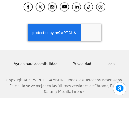
Samsung El Salvador
Samsung Guatemala
Samsung Honduras
Samsung Nicaragua
Samsung Panamá
Samsung República Dominicana
Samsung Venezuela
Ayuda para accesibilidad
Privacidad
Legal
Copyright© 1995-2025 SAMSUNG Todos los Derechos Reservados.
Este sitio se ve mejor en las últimas versiones de Chrome, Edge,
Safari y Mozilla Firefox.