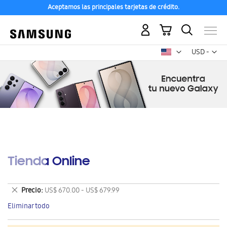
Aceptamos las principales tarjetas de crédito.
Mi carrito
Mon
USD -
dólar
estadounid
Tienda Online
Eliminar
Precio
US$ 670.00 - US$ 679.99
este
Eliminar todo
artículo