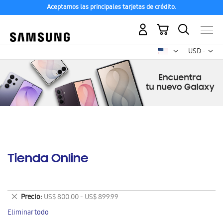
Aceptamos las principales tarjetas de crédito.
Mi carrito
Mon
USD -
dólar
estadounid
Tienda Online
Eliminar
Precio
US$ 800.00 - US$ 899.99
este
Eliminar todo
artículo