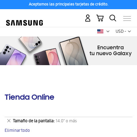
Aceptamos las principales tarjetas de crédito.
Mi carrito
Mon
USD -
dólar
estadounid
Tienda Online
Eliminar
Tamaño de la pantalla
14.0" o más
este
Eliminar todo
artículo