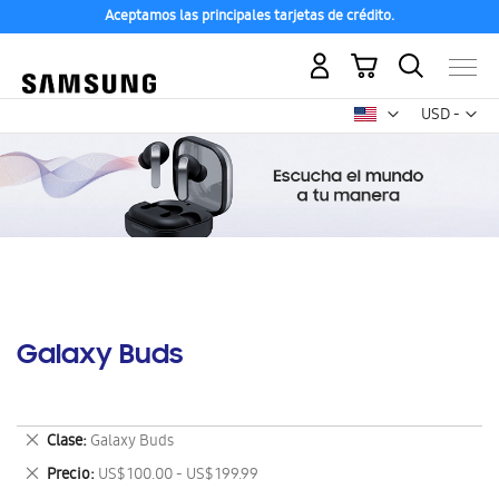
Aceptamos las principales tarjetas de crédito.
Mi carrito
Mon
USD -
dólar
estadounid
Galaxy Buds
Eliminar
Clase
Galaxy Buds
este
Eliminar
Precio
US$ 100.00 - US$ 199.99
artículo
este