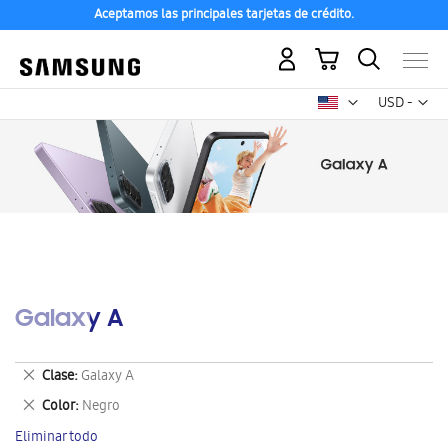
Aceptamos las principales tarjetas de crédito.
Mi carrito
Mon
USD -
dólar
estadounid
Galaxy A
Eliminar
Clase
Galaxy A
este
Eliminar
Color
Negro
artículo
este
Eliminar todo
artículo