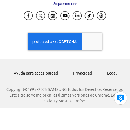
Síguenos en:
Samsung Ecuador
Samsung El Salvador
Samsung Guatemala
Samsung Honduras
Samsung Nicaragua
Samsung Panamá
Samsung República Dominicana
Samsung Venezuela
Ayuda para accesibilidad
Privacidad
Legal
Copyright© 1995-2025 SAMSUNG Todos los Derechos Reservados.
Este sitio se ve mejor en las últimas versiones de Chrome, Edge,
Safari y Mozilla Firefox.