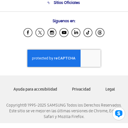
Sitios Oficiales
Condiciones de Compra
Soporte vía eMail
Preguntas Frecuentes
Samsung Costa Rica
Síguenos en:
Samsung Ecuador
Samsung El Salvador
Samsung Guatemala
Samsung Honduras
Samsung Nicaragua
Samsung Panamá
Samsung República Dominicana
Samsung Venezuela
Ayuda para accesibilidad
Privacidad
Legal
Copyright© 1995-2025 SAMSUNG Todos los Derechos Reservados.
Este sitio se ve mejor en las últimas versiones de Chrome, Edge,
Safari y Mozilla Firefox.