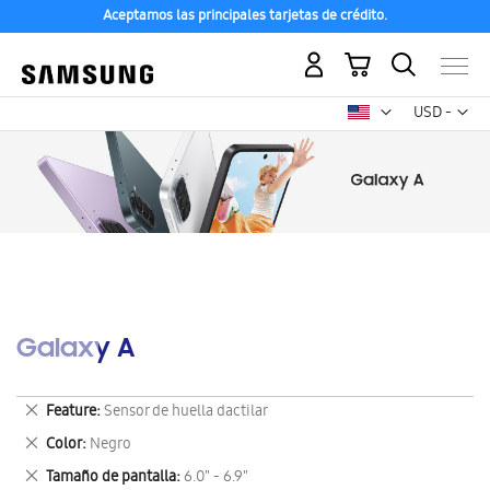
Aceptamos las principales tarjetas de crédito.
Mi carrito
Mon
USD -
dólar
estadounid
Galaxy A
Eliminar
Feature
Sensor de huella dactilar
este
Eliminar
Color
Negro
artículo
este
Eliminar
Tamaño de pantalla
6.0" - 6.9"
artículo