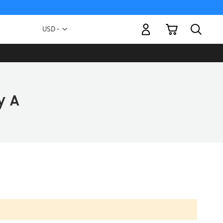
Mi carrito
Moneda
USD -
dólar
estadounidense