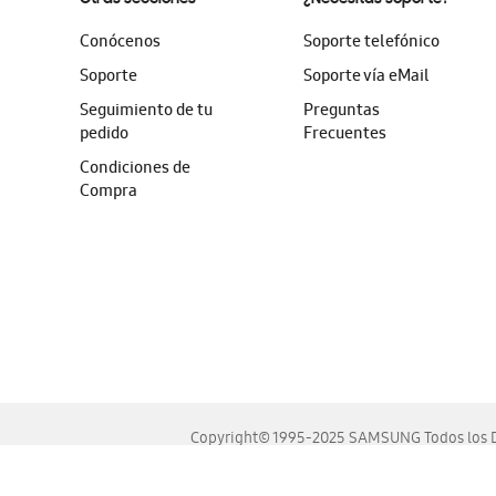
Conócenos
Soporte telefónico
Soporte
Soporte vía eMail
Seguimiento de tu
Preguntas
pedido
Frecuentes
Condiciones de
Compra
Copyright© 1995-2025 SAMSUNG Todos los D
Este sitio se ve mejor en las últimas versiones de Chrome