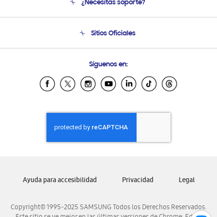
¿Necesitas soporte?
Soporte
Seguimiento de tu pedido
Soporte telefónico
Sitios Oficiales
Condiciones de Compra
Soporte vía eMail
Preguntas Frecuentes
Samsung Costa Rica
Síguenos en:
Samsung Ecuador
Samsung El Salvador
Samsung Guatemala
Samsung Honduras
Samsung Nicaragua
Samsung Panamá
Samsung República Dominicana
Samsung Venezuela
Ayuda para accesibilidad
Privacidad
Legal
Copyright© 1995-2025 SAMSUNG Todos los Derechos Reservados.