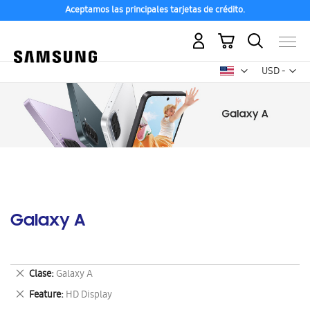
Aceptamos las principales tarjetas de crédito.
Mi carrito
Mon
USD -
dólar
estadounid
Galaxy A
Eliminar
Clase
Galaxy A
este
Eliminar
Feature
HD Display
artículo
este