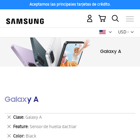
Aceptamos las principales tarjetas de crédito.
Mi carrito
Mon
USD -
dólar
estadounid
Galaxy A
Eliminar
Clase
Galaxy A
este
Eliminar
Feature
Sensor de huella dactilar
artículo
este
Eliminar
Color
Black
artículo