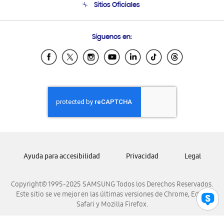
Sitios Oficiales
Condiciones de Compra
Soporte vía eMail
Preguntas Frecuentes
Samsung Costa Rica
Síguenos en:
Samsung Ecuador
Samsung El Salvador
Samsung Guatemala
Samsung Honduras
Samsung Nicaragua
Samsung Panamá
Samsung República Dominicana
Samsung Venezuela
Ayuda para accesibilidad
Privacidad
Legal
Copyright© 1995-2025 SAMSUNG Todos los Derechos Reservados.
Este sitio se ve mejor en las últimas versiones de Chrome, Edge,
Safari y Mozilla Firefox.