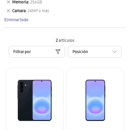
Eliminar
Memoria
256GB
artículo
este
Eliminar
Camara
24MP o más
artículo
este
Eliminar todo
artículo
2
artículos
Filtrar por