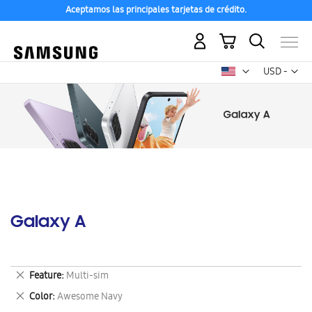
Aceptamos las principales tarjetas de crédito.
Mi carrito
Mon
USD -
dólar
estadounid
Galaxy A
Eliminar
Feature
Multi-sim
este
Eliminar
Color
Awesome Navy
artículo
este