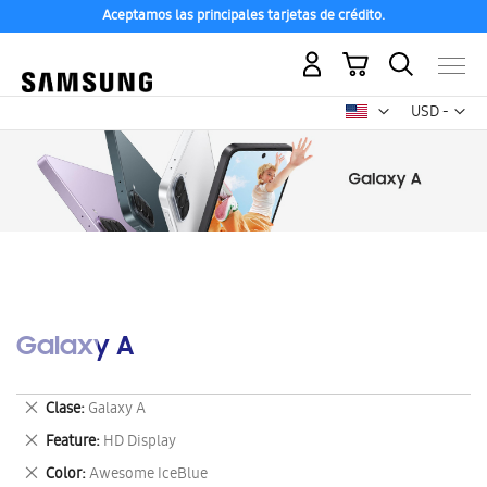
Aceptamos las principales tarjetas de crédito.
Mi carrito
Mon
USD -
dólar
estadounid
Galaxy A
Eliminar
Clase
Galaxy A
este
Eliminar
Feature
HD Display
artículo
este
Eliminar
Color
Awesome IceBlue
artículo